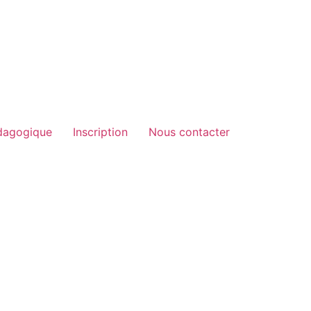
dagogique
Inscription
Nous contacter
ge de 3 mois à 4 ans située au 76 rue de