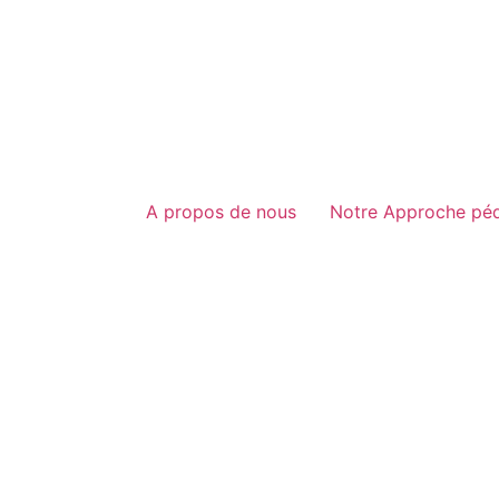
A propos de nous
Notre Approche pé
 au 76 rue de weilsheid à Warken, accueille les enfants de l’â