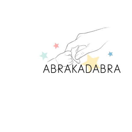
Crèche abrakadabra Crèche abrakadabra, située
weilsheid à Warken